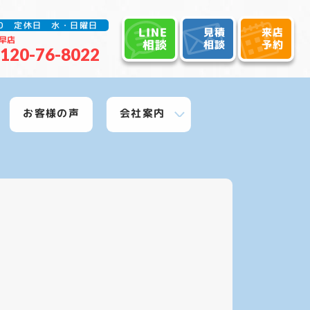
:30 定休日 水・日曜日
LINE
見積
来店
早店
相談
相談
予約
120-76-8022
お客様の声
会社案内
グ