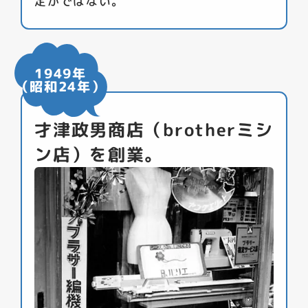
定かではない。
1949年
（昭和24年）
才津政男商店（brotherミシ
ン店）を創業。