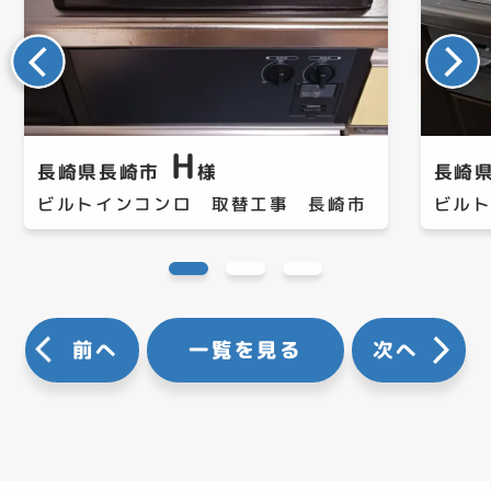
H
長崎県長崎市
様
長崎
ビルトインコンロ 取替工事 長崎市
ビル
前へ
一覧を見る
次へ