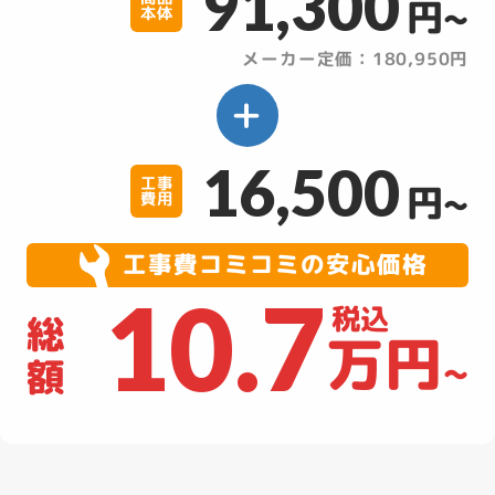
91,300
円~
本体
メーカー定価：180,950円
16,500
工事
円~
費用
工事費コミコミの安心価格
10.7
税込
総
万円
~
額