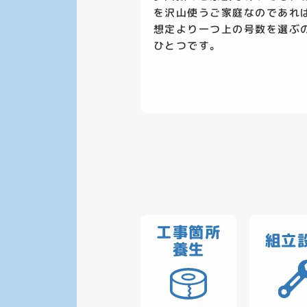
を沢山使うご家庭なのであれ
想定より一つ上の号数を選ぶ
ひとつです。
工事箇所
組立
養生