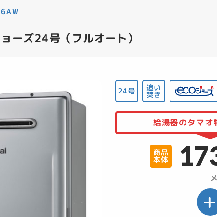
06AW
コジョーズ24号（フルオート）
追い
24号
焚き
給湯器のタマオ特
17
商品
本体
メ