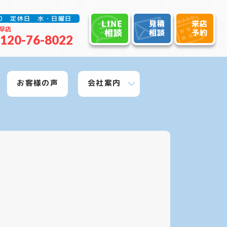
:30 定休日 水・日曜日
LINE
見積
来店
早店
相談
相談
予約
120-76-8022
お客様の声
会社案内