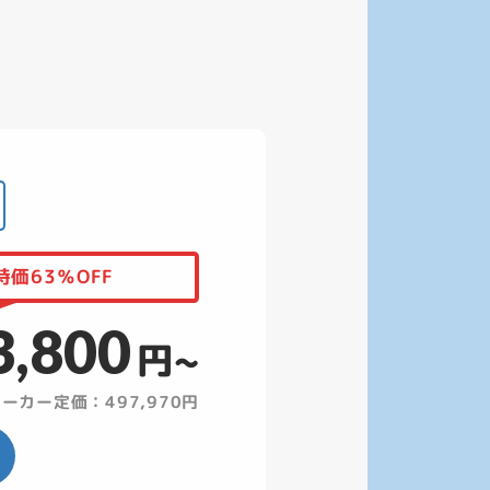
価63％OFF
3,800
円~
ーカー定価：497,970円