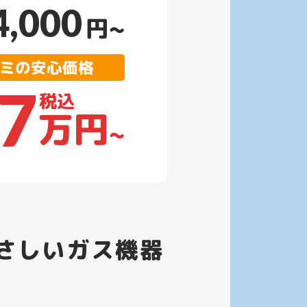
4,000
円~
ミの安心価格
.7
税込
万円
~
さしいガス機器