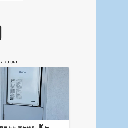
例
07.28
UP!
K