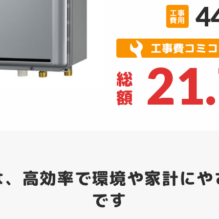
4
工事
費用
工事費コミコ
21
総
額
は、高効率で環境や家計にや
です