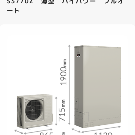
S377UZ 薄型 ハイパワー フルオ
ート