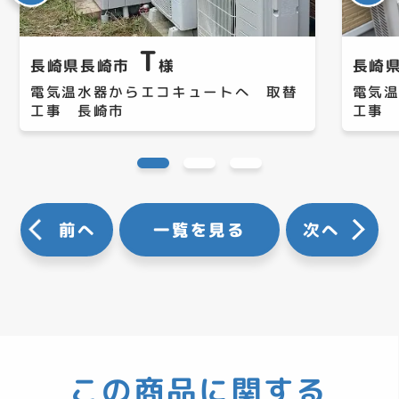
T
長崎県長崎市
様
長崎
電気温水器からエコキュートへ 取替
電気
工事 長崎市
工事
前へ
一覧を見る
次へ
この商品に関する