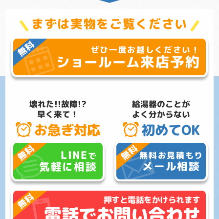
まずは実物をご覧ください
ぜひ一度お越しください！
来店予約
ショールーム
壊れた!!故障!?
給湯器のことが
早く来て！
よく分からない
お急ぎ対応
初めてOK
LINE
無料お見積もり
で
メール相談
気軽に相談
押すと電話をかけられます
電話でお問い合わせ