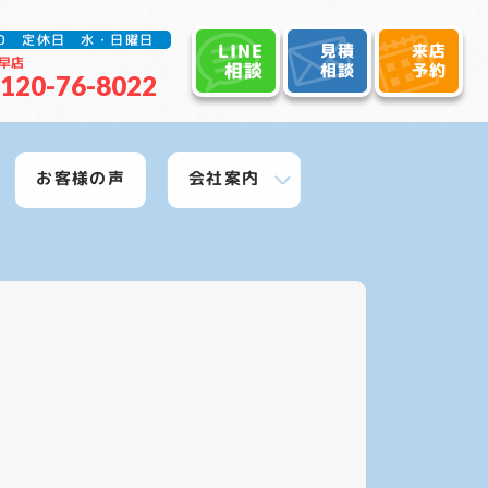
:30 定休日 水・日曜日
LINE
見積
来店
早店
相談
相談
予約
120-76-8022
お客様の声
会社案内