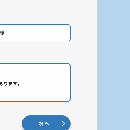
Y様
あります。
。
次へ