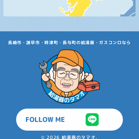
長崎市・諫早市・時津町・長与町の給湯器・ガスコンロなら
FOLLOW ME
©
2026 給湯器のタマオ.