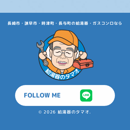
長崎市・諫早市・時津町・長与町の給湯器・ガスコンロなら
FOLLOW ME
©
2026 給湯器のタマオ.