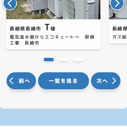
T
長崎県長崎市
様
長崎
電気温水器からエコキュートへ 取替
ガス
工事 長崎市
前へ
一覧を見る
次へ