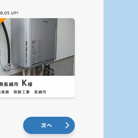
08.05
UP!
K
県長崎市
様
給湯器 取替工事 長崎市
次へ