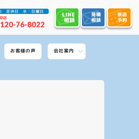
:30 定休日 水・日曜日
LINE
見積
来店
早店
相談
相談
予約
120-76-8022
お客様の声
会社案内