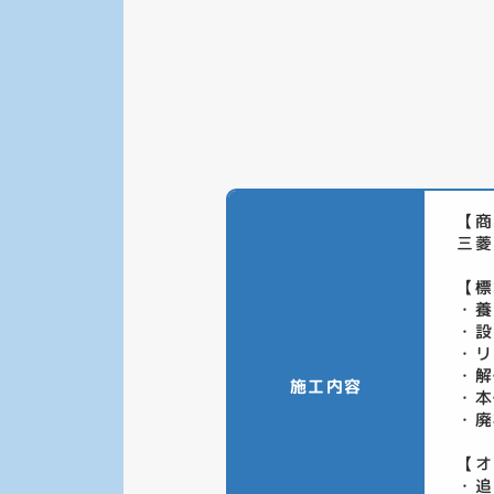
【商
三菱
【標
・養
・設
・リ
・解
施工内容
・本
・廃
【オ
・追