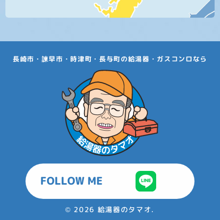
長崎市・諫早市・時津町・長与町の給湯器・ガスコンロなら
FOLLOW ME
©
2026 給湯器のタマオ.