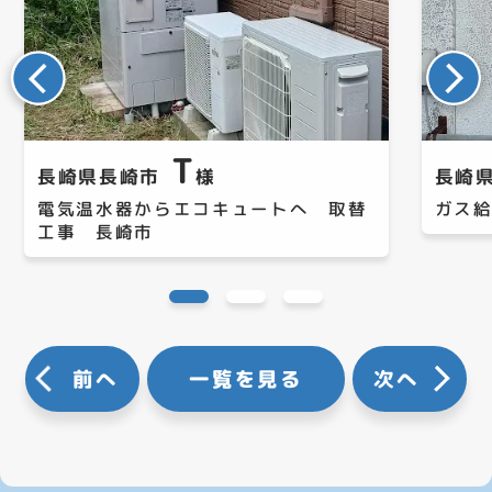
T
長崎県長崎市
様
長崎
電気温水器からエコキュートへ 取替
ガス
工事 長崎市
前へ
一覧を見る
次へ