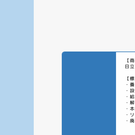
【商
日立
【標
・養
・設
・給
・解
・本
・リ
・廃