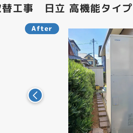
替工事 日立 高機能タイプ
After