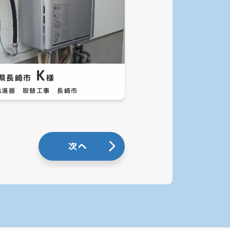
K
県長崎市
様
給湯器 取替工事 長崎市
次へ