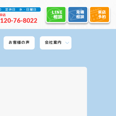
:30 定休日 水・日曜日
LINE
見積
来店
早店
相談
相談
予約
120-76-8022
お客様の声
会社案内