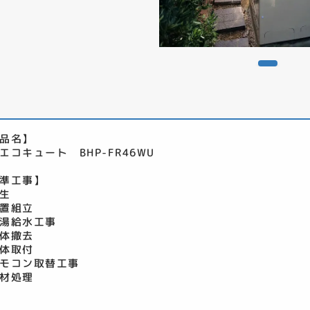
品名】
エコキュート BHP-FR46WU
準工事】
生
置組立
湯給水工事
体撤去
体取付
モコン取替工事
材処理