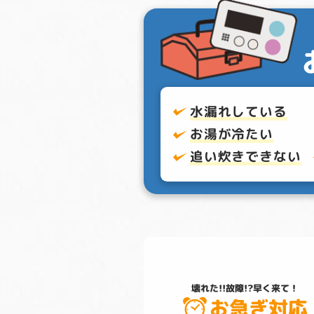
水漏れしている
お湯が冷たい
追い炊きできない
壊れた!!故障!?
早く来て！
お急ぎ対応