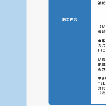
補助
施工内容
【給
長崎
●取
ガス
IH
給湯
地域
お気
〒8
TEL
受付
（定