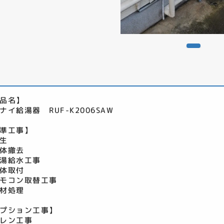
品名】
ナイ給湯器 RUF-K2006SAW
準工事】
生
体撤去
湯給水工事
体取付
モコン取替工事
材処理
プション工事】
レン工事