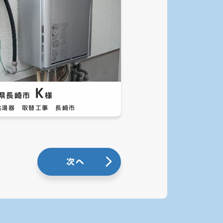
K
県長崎市
様
給湯器 取替工事 長崎市
次へ