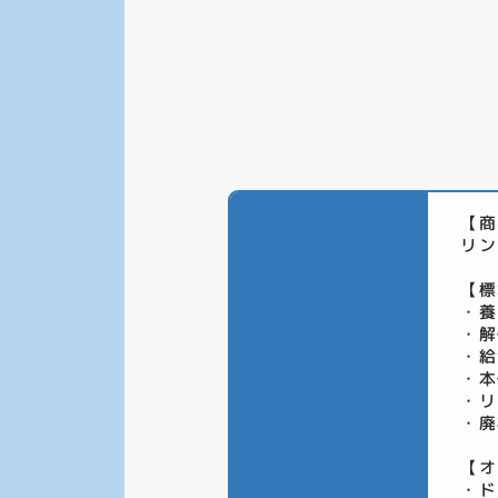
【商
リン
【標
・養
・解
・給
・本
・リ
・廃
【オ
・ド