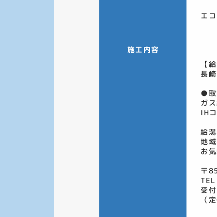
エコ
施工内容
【給
長崎
●取
ガス
IH
給湯
地域
お気
〒8
TEL
受付
（定