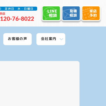
:30 定休日 水・日曜日
LINE
見積
来店
早店
相談
相談
予約
120-76-8022
お客様の声
会社案内