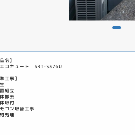
品名】
エコキュート SRT-S376U
準工事】
生
置組立
体撤去
体取付
モコン取替工事
材処理