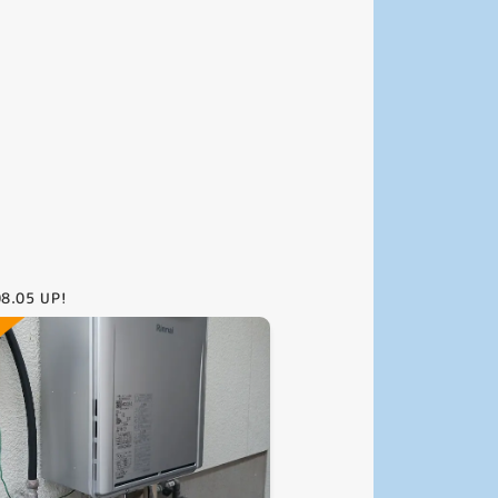
08.05
UP!