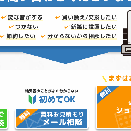
変な音がする
買い換え/交換したい
つかない
新築に設置したい
節約したい
分からないから
相談したい
まずは
給湯器のことが
よく分からない
初めてOK
ショ
で
無料お見積もり
メール相談
談