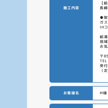
【給
施工内容
長崎
●取
ガス
IH
給湯
地域
お気
〒8
TEL
受付
（定
お客様名
M様