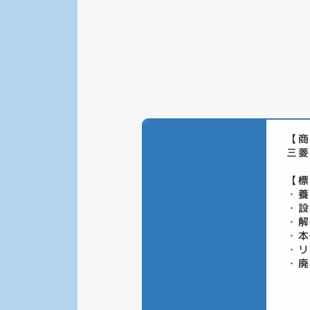
【商
三菱
【標
・養
・設
・解
・本
・リ
・廃