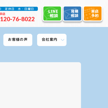
:30 定休日 水・日曜日
LINE
見積
来店
早店
相談
相談
予約
120-76-8022
お客様の声
会社案内