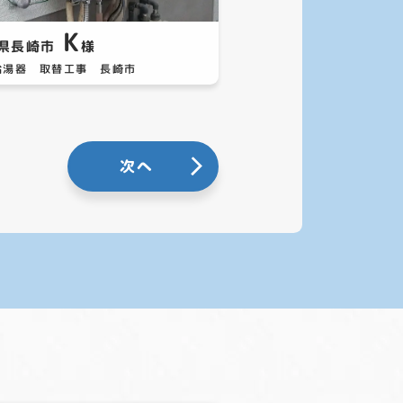
K
県長崎市
様
給湯器 取替工事 長崎市
次へ