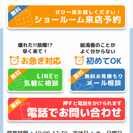
ぜひ一度お越しください！
来店予約
ショールーム
壊れた!!故障!?
給湯器のことが
早く来て！
よく分からない
お急ぎ対応
初めてOK
LINE
無料お見積もり
で
メール相談
気軽に相談
押すと電話をかけられます
電話でお問い合わせ