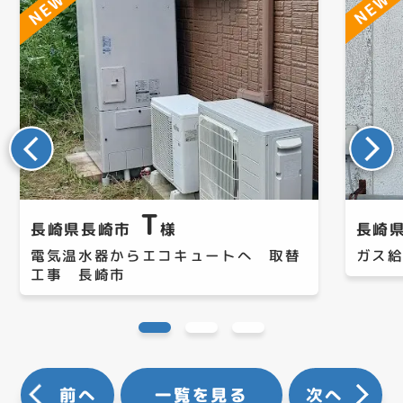
T
長崎県長崎市
様
長崎
電気温水器からエコキュートへ 取替
ガス
工事 長崎市
前へ
一覧を見る
次へ