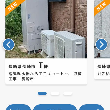
T
長崎県長崎市
様
長崎
電気温水器からエコキュートへ 取替
ガス
工事 長崎市