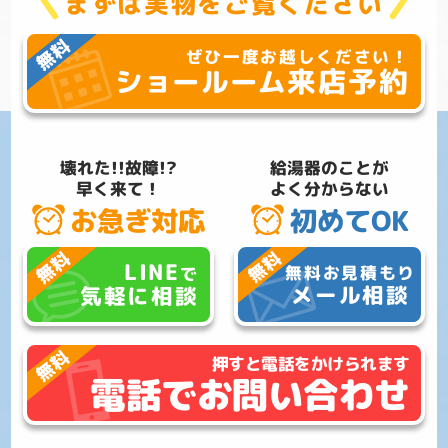
まずは実物をご覧ください
ぜひ一度お越しください！
来店予約
ショールーム
壊れた!!故障!?
給湯器のことが
早く来て！
よく分からない
お急ぎ対応
初めてOK
LINE
無料お見積もり
で
メール相談
気軽に相談
押すと電話をかけられます
電話でお問い合わせ