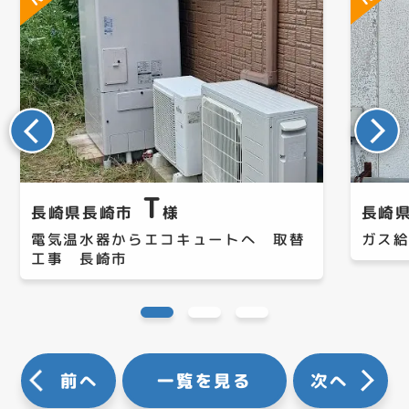
T
長崎県長崎市
様
長崎
電気温水器からエコキュートへ 取替
ガス
工事 長崎市
前へ
一覧を見る
次へ