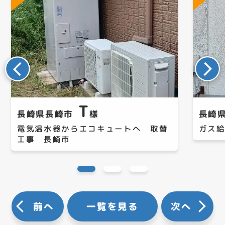
T
長崎県長崎市
様
長崎
電気温水器からエコキュートへ 取替
ガス
工事 長崎市
前へ
一覧を見る
次へ