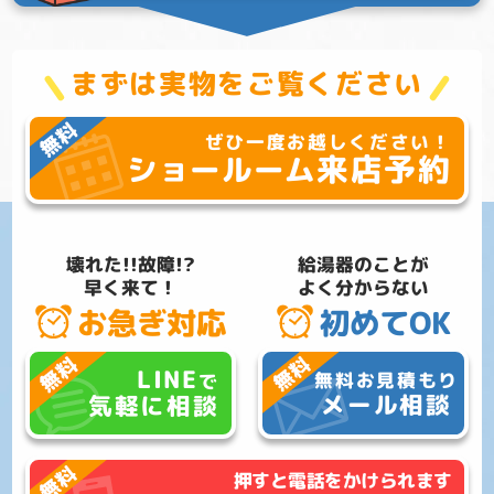
まずは実物をご覧ください
ぜひ一度お越しください！
来店予約
ショールーム
壊れた!!故障!?
給湯器のことが
早く来て！
よく分からない
お急ぎ対応
初めてOK
LINE
無料お見積もり
で
メール相談
気軽に相談
押すと電話をかけられます