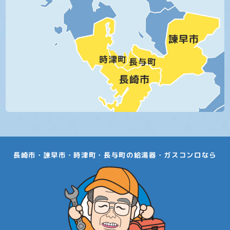
長崎市・諫早市・時津町・長与町の給湯器・ガスコンロなら