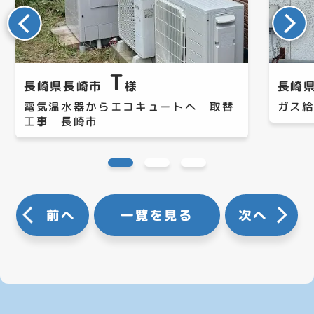
T
長崎県長崎市
様
長崎
電気温水器からエコキュートへ 取替
ガス
工事 長崎市
前へ
一覧を見る
次へ