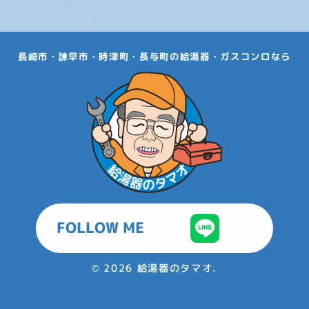
長崎市・諫早市・時津町・長与町の給湯器・ガスコンロなら
FOLLOW ME
©
2026 給湯器のタマオ.