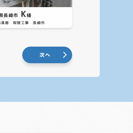
K
県長崎市
様
給湯器 取替工事 長崎市
次へ