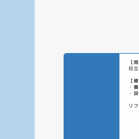
【商
日立
【標
・養
・設
リフ