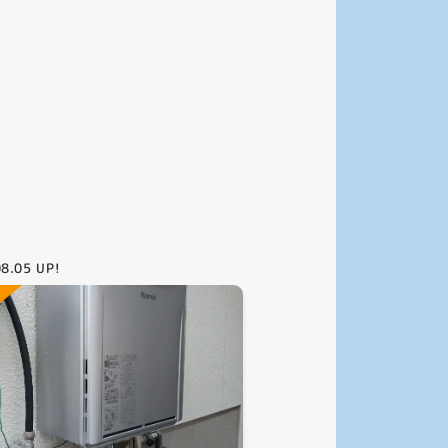
08.05
UP!