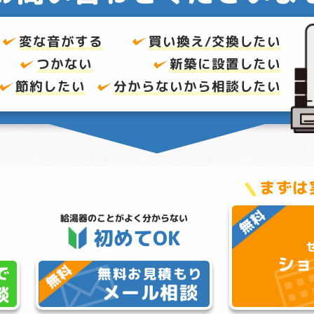
変な音がする
買い換え/交換したい
つかない
新築に設置したい
節約したい
分からないから
相談したい
まずは
給湯器のことが
よく分からない
初めてOK
ショ
で
無料お見積もり
メール相談
談