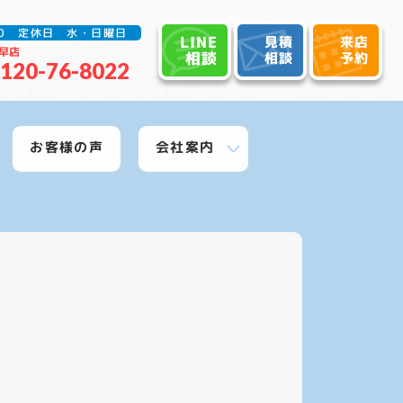
:30 定休日 水・日曜日
LINE
見積
来店
早店
相談
相談
予約
120-76-8022
お客様の声
会社案内