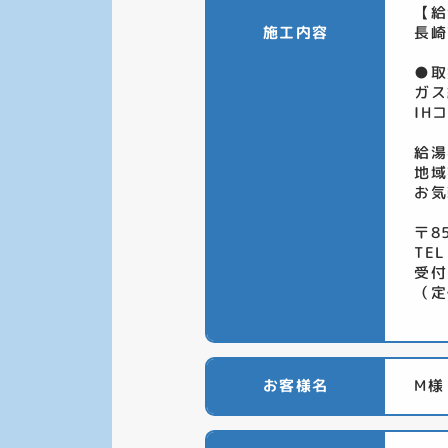
【給
施工内容
長崎
●取
ガス
IH
給湯
地域
お気
〒8
TEL
受付
（定
お客様名
M様