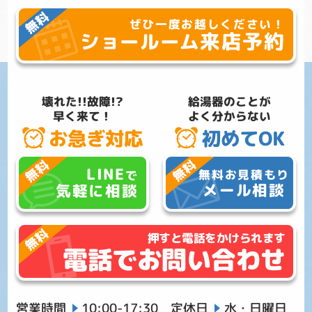
ぜひ一度お越しください！
来店予約
ショールーム
壊れた!!故障!?
給湯器のことが
早く来て！
よく分からない
お急ぎ対応
初めてOK
LINE
無料お見積もり
で
メール相談
気軽に相談
押すと電話をかけられます
電話でお問い合わせ
営業時間
10:00-17:30
定休日
水・日曜日