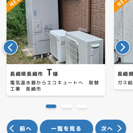
T
長崎県長崎市
様
長崎
電気温水器からエコキュートへ 取替
ガス
工事 長崎市
前へ
一覧を見る
次へ