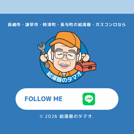
長崎市・諫早市・時津町・長与町の給湯器・ガスコンロなら
FOLLOW ME
©
2026 給湯器のタマオ.