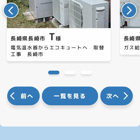
T
長崎県長崎市
様
長崎
電気温水器からエコキュートへ 取替
ガス
工事 長崎市
前へ
一覧を見る
次へ