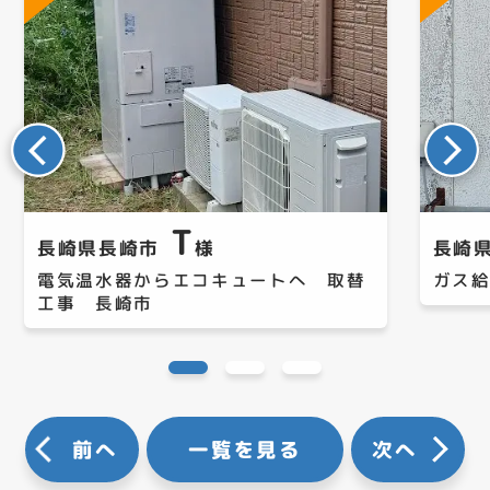
T
長崎県長崎市
様
長崎
電気温水器からエコキュートへ 取替
ガス
工事 長崎市
前へ
一覧を見る
次へ