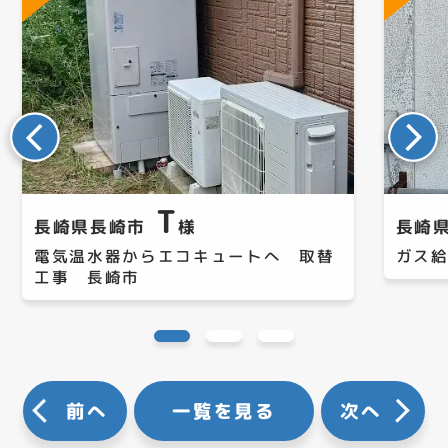
T
長崎県長崎市
様
長崎
電気温水器からエコキュートへ 取替
ガス
工事 長崎市
前へ
一覧を見る
次へ