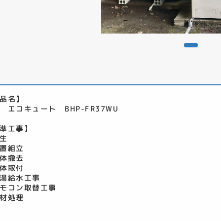
品名】
 エコキュート BHP-FR37WU
準工事】
生
置組立
体撤去
体取付
湯給水工事
モコン取替工事
材処理