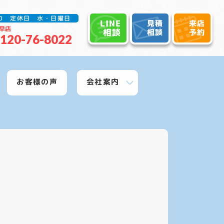
:30 定休日 水・日曜日
LINE
見積
来店
早店
相談
相談
予約
120-76-8022
お客様の声
会社案内