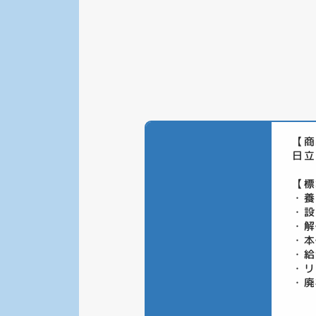
【商
日立
【標
・養
・設
・解
・本
・給
・リ
・廃