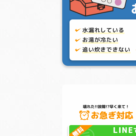
水漏れしている
お湯が冷たい
追い炊きできない
壊れた!!故障!?
早く来て！
お急ぎ対応
LINE