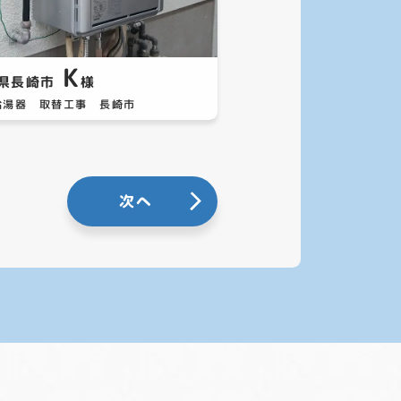
K
県長崎市
様
給湯器 取替工事 長崎市
次へ