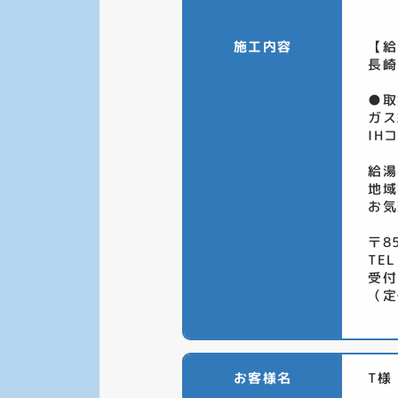
施工内容
【給
長崎
●取
ガス
IH
給湯
地域
お気
〒8
TEL
受付
（定
お客様名
T様