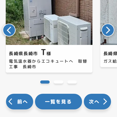
T
長崎県長崎市
様
長崎
電気温水器からエコキュートへ 取替
ガス
工事 長崎市
前へ
一覧を見る
次へ