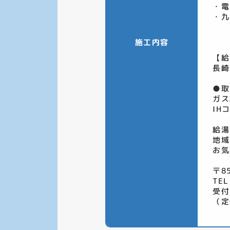
・電
・九
施工内容
【給
長崎
●取
ガス
IH
給湯
地域
お気
〒8
TEL
受付
（定