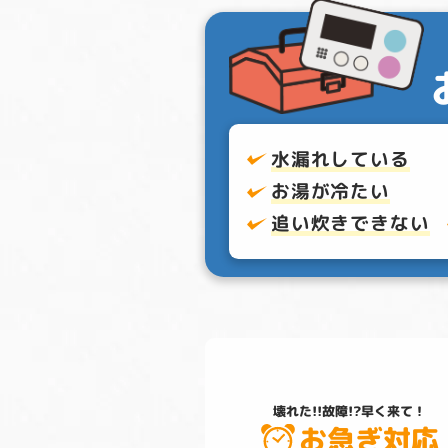
水漏れしている
お湯が冷たい
追い炊きできない
壊れた!!故障!?
早く来て！
お急ぎ対応