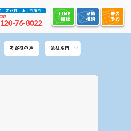
:30 定休日 水・日曜日
LINE
見積
来店
早店
相談
相談
予約
120-76-8022
お客様の声
会社案内