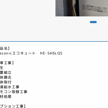
品名】
nasonicエコキュート HE-S46LQS
準工事】
生
置組立
体撤去
体取付
湯給水工事
モコン取替工事
材処理
プション工事】