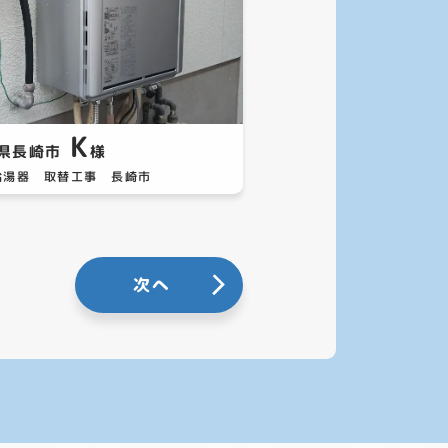
K
県長崎市
様
給湯器 取替工事 長崎市
次へ