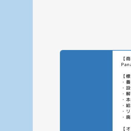
【商
Pa
【標
・養
・設
・解
・本
・給
・リ
・廃
【オ