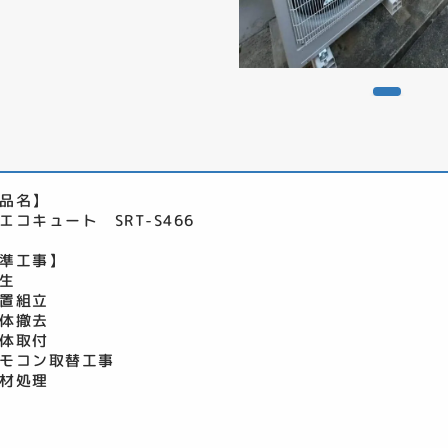
品名】
エコキュート SRT-S466
準工事】
生
置組立
体撤去
体取付
モコン取替工事
材処理