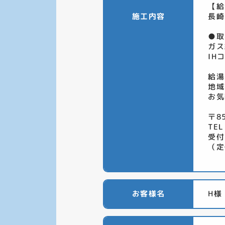
【給
施工内容
長崎
●取
ガス
IH
給湯
地域
お気
〒8
TEL
受付
（定
お客様名
H様