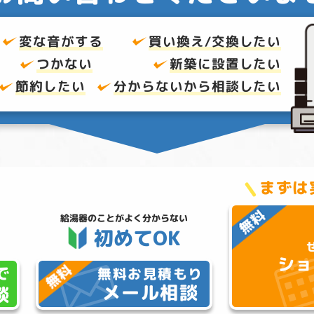
変な音がする
買い換え/交換したい
つかない
新築に設置したい
節約したい
分からないから
相談したい
まずは
給湯器のことが
よく分からない
初めてOK
ショ
で
無料お見積もり
メール相談
談