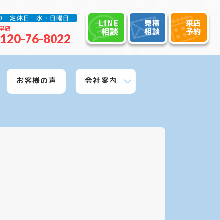
:30 定休日 水・日曜日
LINE
見積
来店
早店
相談
相談
予約
120-76-8022
お客様の声
会社案内