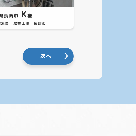
K
県長崎市
様
給湯器 取替工事 長崎市
次へ