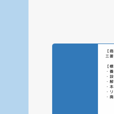
【商
三菱
【標
・養
・設
・解
・本
・リ
・廃