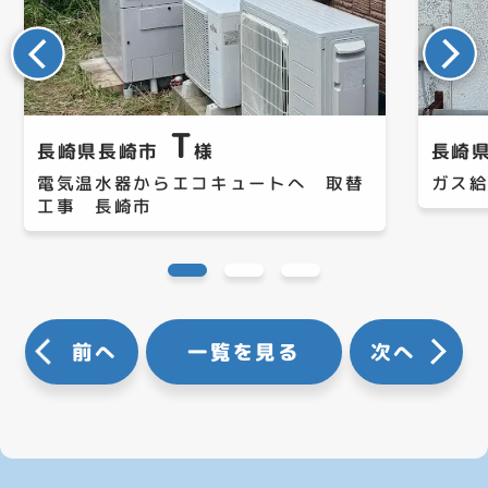
T
長崎県長崎市
様
長崎
電気温水器からエコキュートへ 取替
ガス
工事 長崎市
前へ
一覧を見る
次へ