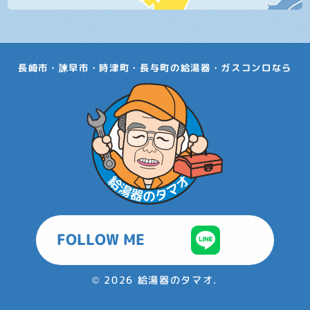
長崎市・諫早市・時津町・長与町の給湯器・ガスコンロなら
FOLLOW ME
©
2026 給湯器のタマオ.