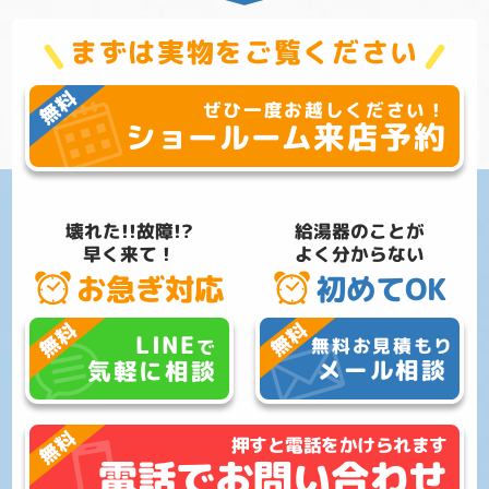
まずは実物をご覧ください
ぜひ一度お越しください！
来店予約
ショールーム
壊れた!!故障!?
給湯器のことが
早く来て！
よく分からない
お急ぎ対応
初めてOK
LINE
無料お見積もり
で
メール相談
気軽に相談
押すと電話をかけられます
電話でお問い合わせ