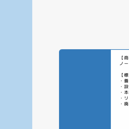
【商
ノー
【標
・養
・設
・本
・リ
・廃