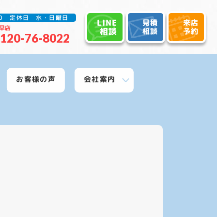
:30 定休日 水・日曜日
LINE
見積
来店
早店
相談
相談
予約
120-76-8022
お客様の声
会社案内