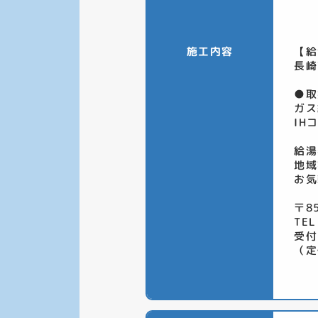
施工内容
【給
長崎
●取
ガス
IH
給湯
地域
お気
〒8
TEL
受付
（定