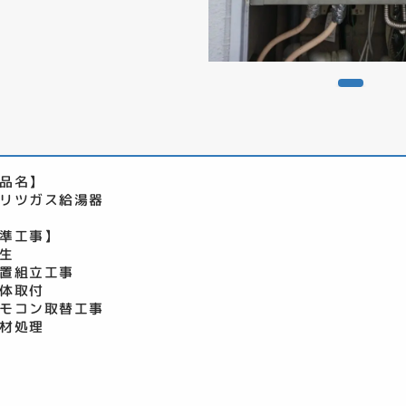
品名】
リツガス給湯器
準工事】
生
置組立工事
体取付
モコン取替工事
材処理