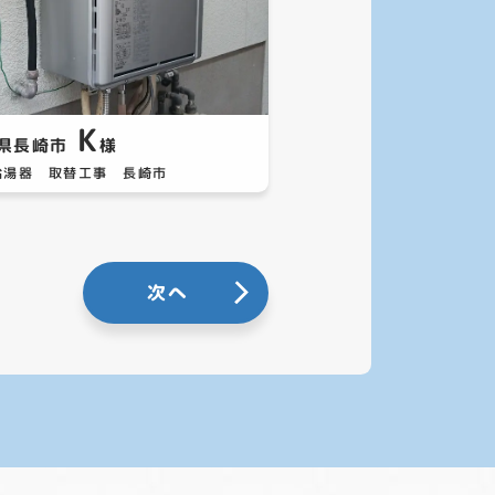
K
県長崎市
様
給湯器 取替工事 長崎市
次へ