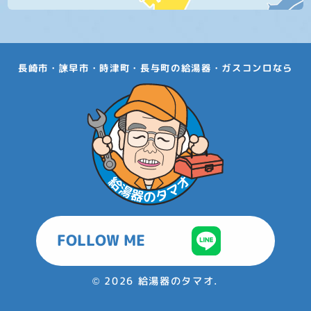
長崎市・諫早市・時津町・長与町の給湯器・ガスコンロなら
FOLLOW ME
©
2026 給湯器のタマオ.