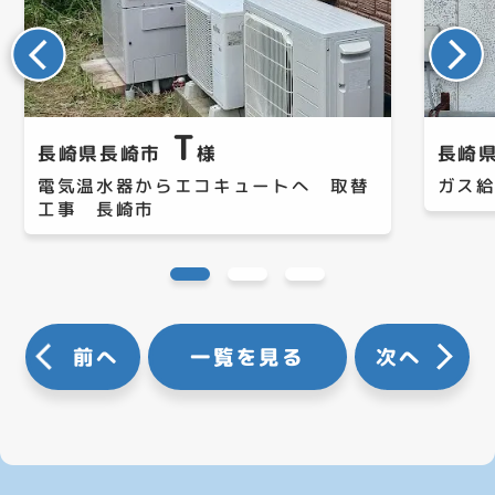
T
長崎県長崎市
様
長崎
電気温水器からエコキュートへ 取替
ガス
工事 長崎市
前へ
一覧を見る
次へ