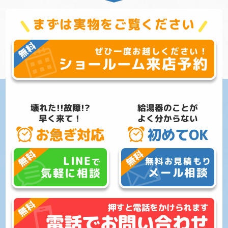
まずは実物をご覧ください
ぜひ一度お越しください！
来店予約
ショールーム
壊れた!!故障!?
給湯器のことが
早く来て！
よく分からない
お急ぎ対応
初めてOK
LINE
無料お見積もり
で
メール相談
気軽に相談
押すと電話をかけられます
電話でお問い合わせ