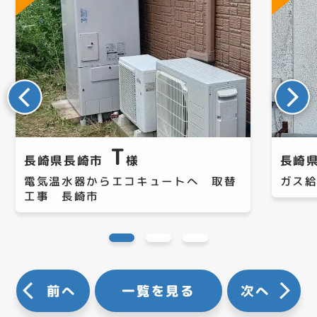
T
長崎県長崎市
様
長崎
電気温水器からエコキュートへ 取替
ガス
工事 長崎市
前へ
一覧を見る
次へ