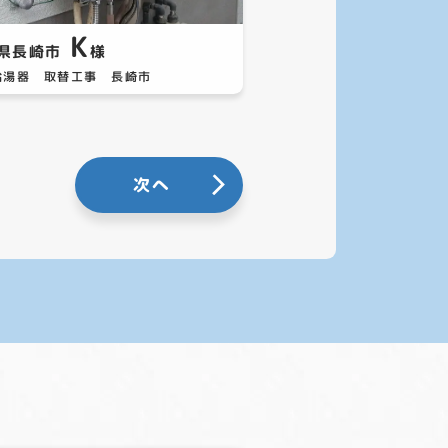
K
県長崎市
様
給湯器 取替工事 長崎市
次へ