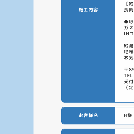
【給
施工内容
長崎
●取
ガス
IH
給湯
地域
お気
〒8
TEL
受付
（定
お客様名
H様