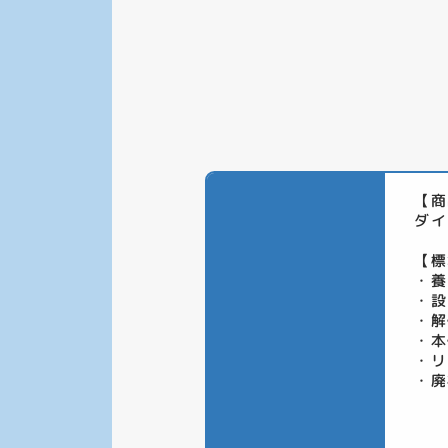
【商
ダイ
【標
・養
・設
・解
・本
・リ
・廃