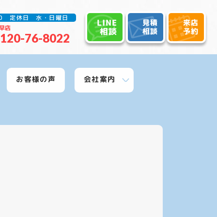
:30 定休日 水・日曜日
LINE
見積
来店
早店
相談
相談
予約
120-76-8022
お客様の声
会社案内