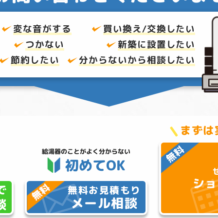
変な音がする
買い換え/交換したい
つかない
新築に設置したい
節約したい
分からないから
相談したい
まずは
給湯器のことが
よく分からない
初めてOK
ショ
で
無料お見積もり
メール相談
談