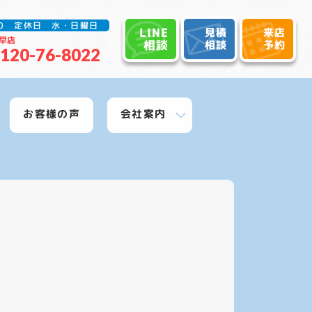
:30 定休日 水・日曜日
LINE
見積
来店
早店
相談
相談
予約
120-76-8022
お客様の声
会社案内
グ