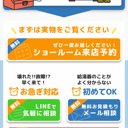
まずは実物をご覧ください
ぜひ一度お越しください！
来店予約
ショールーム
壊れた!!故障!?
給湯器のことが
早く来て！
よく分からない
お急ぎ対応
初めてOK
LINE
無料お見積もり
で
メール相談
気軽に相談