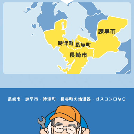
長崎市・諫早市・時津町・長与町の給湯器・ガスコンロなら