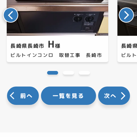
H
長崎県長崎市
様
長崎
ビルトインコンロ 取替工事 長崎市
ビル
前へ
一覧を見る
次へ