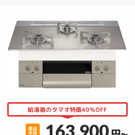
給湯器のタマオ特価40％OFF
163,900
商品
円~
本体