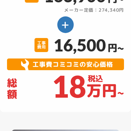
メーカー定価：274,340円
16,500
工事
円~
費用
工事費コミコミの安心価格
18
税込
総
万円
~
額