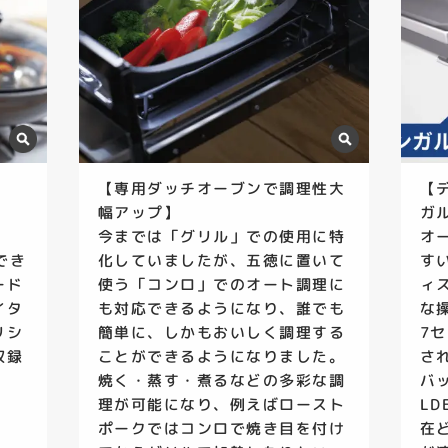
【専用ダッチオーブンで調理性大
【
幅アップ】
ガ
今までは「グリル」での使用に特
オ
でき
化していましたが、五徳に置いて
す
ード
使う「コンロ」でのオート調理に
ィ
イタ
も対応できるようになり、誰でも
な
リシ
簡単に、しかもおいしく調理する
7
収録
ことができるようになりました。
さ
焼く・蒸す・煮るなどの多彩な調
バ
理が可能になり、例えばロースト
L
ポークではコンロで焼き目を付け
在