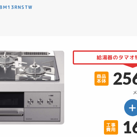
8M13RNSTW
給湯器のタマオ特
25
商品
本体
メ
1
工事
費用