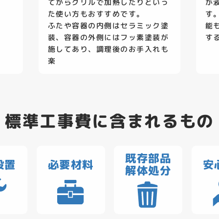
てからグリルで加熱したりといっ
が
た使い方もおすすめです。
す
ふたや容器の内側はセラミック塗
能
装、容器の外側にはフッ素塗装が
す
施してあり、調理後のお手入れも
楽
標準工事費に含まれるもの
既存部品
設置
必要材料
安
解体処分