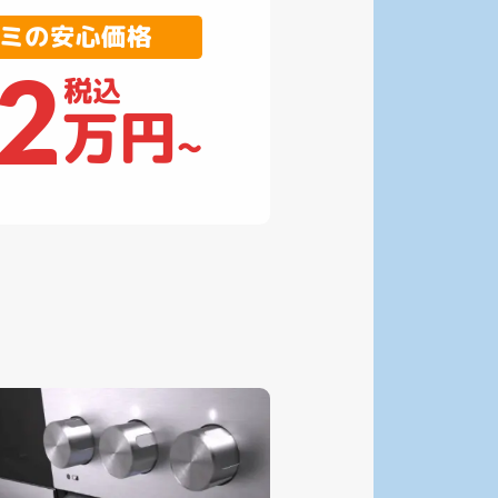
ミの安心価格
.2
税込
万円
~