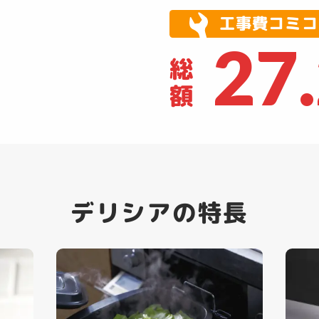
工事費コミコ
27
総
額
デリシアの特長