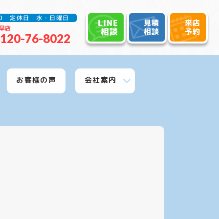
:30 定休日 水・日曜日
LINE
見積
来店
早店
相談
相談
予約
120-76-8022
お客様の声
会社案内