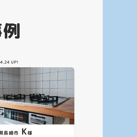
事例
04.24
UP!
K
県長崎市
様