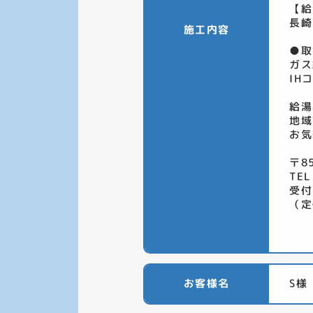
【給
長崎
施工内容
●取
ガス
IH
給湯
地域
お気
〒8
TEL
受付
（定
お客様名
S様