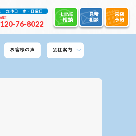
:30 定休日 水・日曜日
LINE
見積
来店
早店
相談
相談
予約
120-76-8022
お客様の声
会社案内