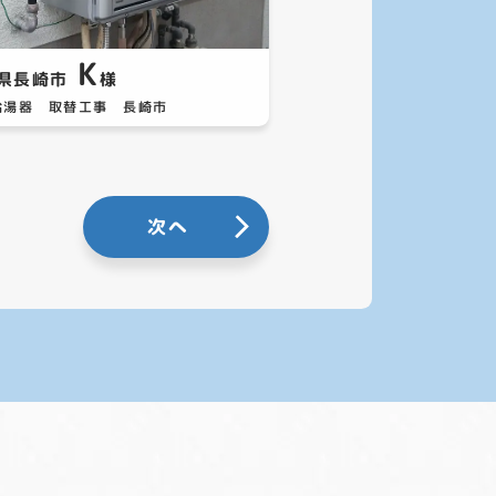
K
県長崎市
様
給湯器 取替工事 長崎市
次へ