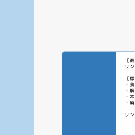
【商
リン
【標
・養
・解
・本
・廃
リン