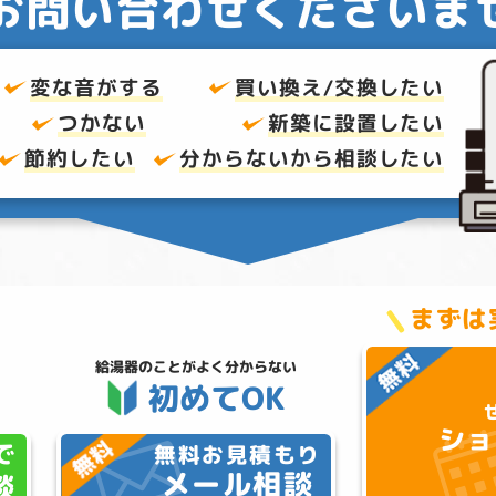
お問い合わせくださいま
変な音がする
買い換え/交換したい
つかない
新築に設置したい
節約したい
分からないから
相談したい
まずは
給湯器のことが
よく分からない
初めてOK
ショ
で
無料お見積もり
メール相談
談