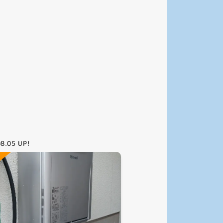
08.05
UP!