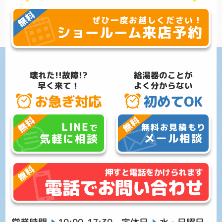
ぜひ一度お越しください！
来店予約
ショールーム
壊れた!!故障!?
給湯器のことが
早く来て！
よく分からない
お急ぎ対応
初めてOK
LINE
無料お見積もり
で
メール相談
気軽に相談
押すと電話をかけられます
電話でお問い合わせ