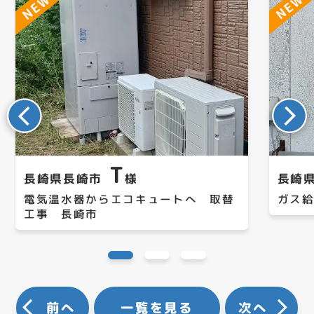
T
長崎県長崎市
様
長崎
電気温水器からエコキュートへ 取替
ガス
工事 長崎市
前へ
一覧を見る
次へ