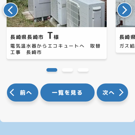
T
長崎県長崎市
様
長崎
電気温水器からエコキュートへ 取替
ガス
工事 長崎市
前へ
一覧を見る
次へ