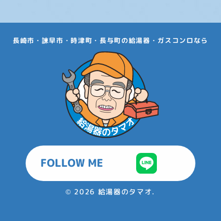
長崎市・諫早市・時津町・長与町の給湯器・ガスコンロなら
FOLLOW ME
©
2026 給湯器のタマオ.