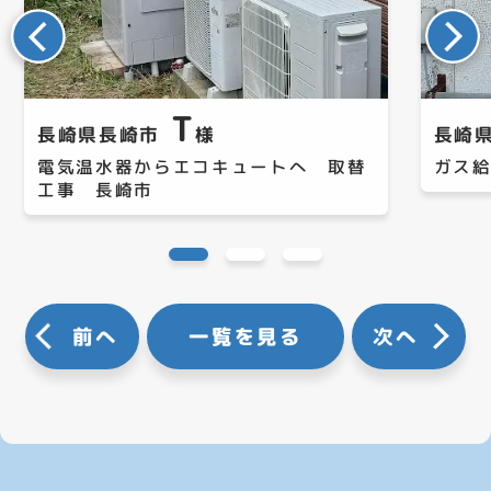
T
長崎県長崎市
様
長崎
電気温水器からエコキュートへ 取替
ガス
工事 長崎市
前へ
一覧を見る
次へ