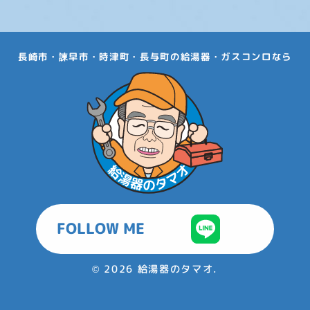
長崎市・諫早市・時津町・長与町の給湯器・ガスコンロなら
FOLLOW ME
©
2026 給湯器のタマオ.